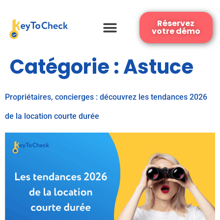
Réservez
votre démo
Catégorie :
Astuce
Propriétaires, concierges : découvrez les tendances 2026
de la location courte durée