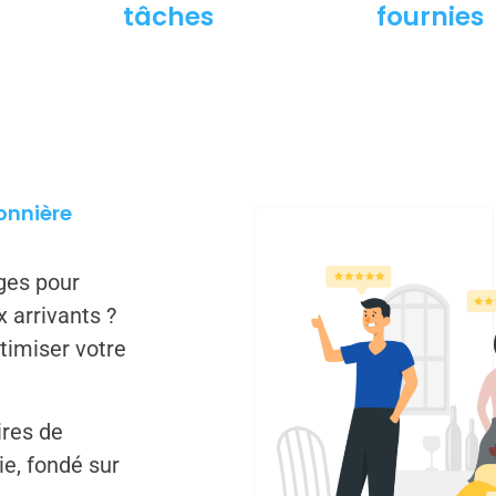
tâches
fournies
onnière
ges pour
 arrivants ?
timiser votre
ires de
ie, fondé sur