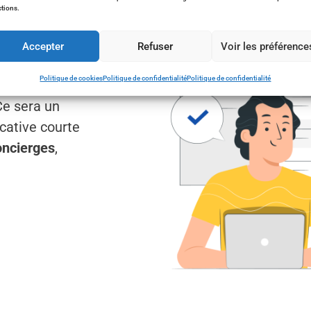
tions.
Accepter
Refuser
Voir les préférence
t une gestion
Politique de cookies
Politique de confidentialité
Politique de confidentialité
Check
vous
Ce sera un
ocative courte
oncierges
,