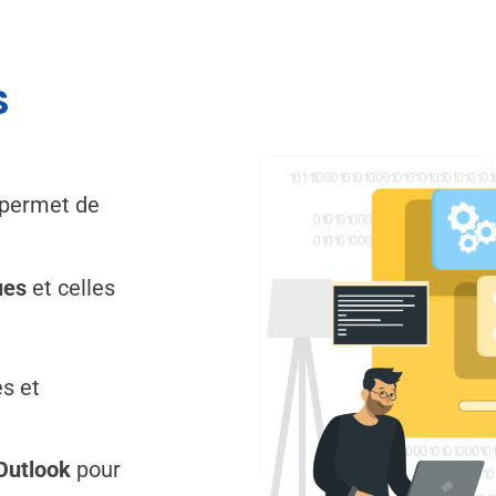
S
 permet de
ues
et celles
s et
Outlook
pour