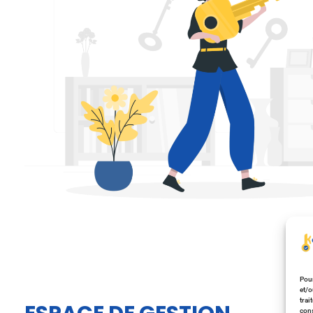
Pour
et/o
trai
cons