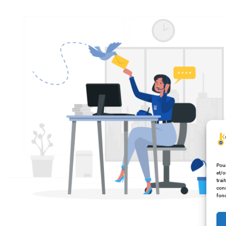
Pour
et/o
trai
cons
fonc