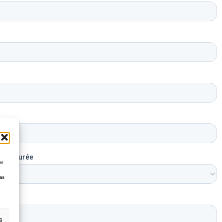
er
pas
s