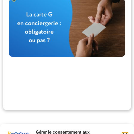
3
L
f
d
e
n
Li
Gérer le consentement aux