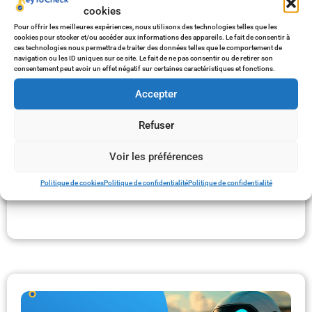
cookies
Pour offrir les meilleures expériences, nous utilisons des technologies telles que les
cookies pour stocker et/ou accéder aux informations des appareils. Le fait de consentir à
ces technologies nous permettra de traiter des données telles que le comportement de
navigation ou les ID uniques sur ce site. Le fait de ne pas consentir ou de retirer son
consentement peut avoir un effet négatif sur certaines caractéristiques et fonctions.
Accepter
Refuser
1
L
Voir les préférences
F
p
Politique de cookies
Politique de confidentialité
Politique de confidentialité
a
Li