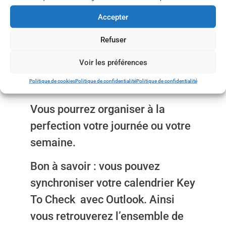
Une organisation optimale !
Accepter
En regroupant toutes vos tâches
Refuser
et vos réservations sur un seul
Voir les préférences
outil, vous êtes sûr de ne rien
Politique de cookies
Politique de confidentialité
Politique de confidentialité
oublier.
Vous pourrez organiser à la
perfection votre journée ou votre
semaine.
Bon à savoir : vous pouvez
synchroniser votre calendrier Key
To Check avec Outlook. Ainsi
vous retrouverez l’ensemble de