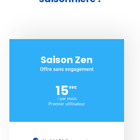
Saison Zen
Offre sans engagement
15
99
€
/ par mois
Premier utilisateur