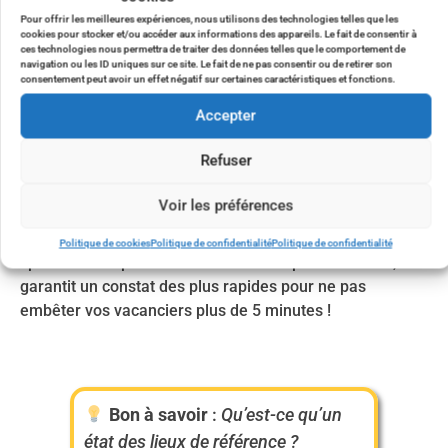
Pour offrir les meilleures expériences, nous utilisons des technologies telles que les
cookies pour stocker et/ou accéder aux informations des appareils. Le fait de consentir à
ces technologies nous permettra de traiter des données telles que le comportement de
navigation ou les ID uniques sur ce site. Le fait de ne pas consentir ou de retirer son
consentement peut avoir un effet négatif sur certaines caractéristiques et fonctions.
À la sortie, les locataires effectuent un nouveau
Accepter
checking, que vous recevez une fois encore par mail.
Vous pouvez aussi équiper votre personnel d’entretien
Refuser
de Key to Check afin de vérifier la conformité avec l’état
des lieux de sortie lors du ménage.
Voir les préférences
Bien entendue, la version AutoCheck est pensé
Politique de cookies
Politique de confidentialité
Politique de confidentialité
spécialement pour les locataires : simple et intuitive, elle
garantit un constat des plus rapides pour ne pas
embêter vos vacanciers plus de 5 minutes !
Bon à savoir
:
Qu’est-ce qu’un
état des lieux de référence ?