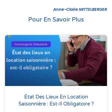
Anne-Claire MITTELBERGER
Pour En Savoir Plus
Conciergerie Débutante
État Des Lieux En Location
Saisonnière : Est-Il Obligatoire ?