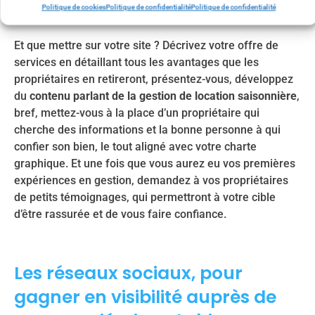
dépenser du temps et de l’argent et risquer être à côté
Politique de cookies
Politique de confidentialité
Politique de confidentialité
de la cible.
Et que mettre sur votre site ? Décrivez votre offre de
services en détaillant tous les avantages que les
propriétaires en retireront, présentez-vous, développez
du
contenu parlant de la gestion de location saisonnière
,
bref, mettez-vous à la place d’un propriétaire qui
cherche des informations et la bonne personne à qui
confier son bien, le tout aligné avec votre charte
graphique. Et une fois que vous aurez eu vos premières
expériences en gestion, demandez à vos propriétaires
de petits témoignages, qui permettront à votre cible
d’être rassurée et de vous faire confiance.
Les réseaux sociaux, pour
gagner en visibilité auprès de