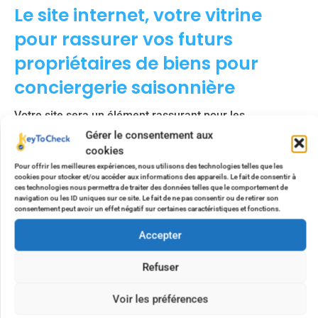
Le site internet, votre vitrine
pour rassurer vos futurs
propriétaires de biens pour
conciergerie saisonnière
Votre site sera un élément rassurant pour les
propriétaires qui cherchent un service de gestion de leur
Gérer le consentement aux
bien.
Mais pour que ces propriétaires trouvent votre site,
cookies
il faut travailler son référencement ! Il existe deux types
Pour offrir les meilleures expériences, nous utilisons des technologies telles que les
cookies pour stocker et/ou accéder aux informations des appareils. Le fait de consentir à
de référencements : le SEO, le référencement naturel,
ces technologies nous permettra de traiter des données telles que le comportement de
donc gratuit, et le SEA, le référencement payant. Pour
navigation ou les ID uniques sur ce site. Le fait de ne pas consentir ou de retirer son
consentement peut avoir un effet négatif sur certaines caractéristiques et fonctions.
l’un comme pour l’autre, nous vous recommandons de
travailler avec un professionel, parce que la création
Accepter
d’un site, ça ne s’improvise pas. Cela demande du
Refuser
temps, des connaissances et un petit investissement
financier, alors autant s’entourer des bonnes personnes
Voir les préférences
pour orienter ces efforts de façon efficace, plutôt que de