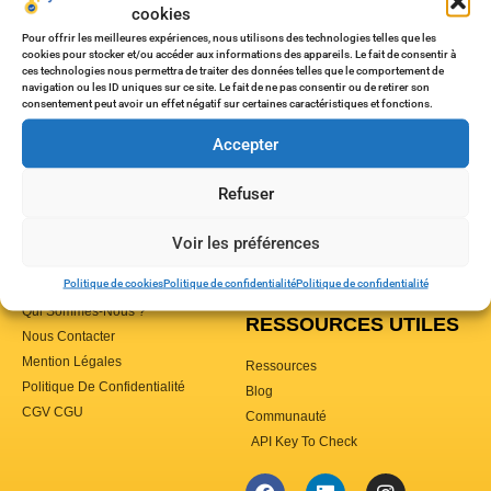
cookies
Pour offrir les meilleures expériences, nous utilisons des technologies telles que les
cookies pour stocker et/ou accéder aux informations des appareils. Le fait de consentir à
ces technologies nous permettra de traiter des données telles que le comportement de
navigation ou les ID uniques sur ce site. Le fait de ne pas consentir ou de retirer son
consentement peut avoir un effet négatif sur certaines caractéristiques et fonctions.
Quelles sont les tendances 2026 de la location courte
Accepter
durée ? Que cherchent les voyageurs et comment répondre
à leurs attentes ?
Refuser
Voir les préférences
À PROPOS
Politique de cookies
Politique de confidentialité
Politique de confidentialité
Qui Sommes-Nous ?
RESSOURCES UTILES
Nous Contacter
Mention Légales
Ressources
Politique De Confidentialité
Blog
CGV CGU
Communauté
API Key To Check