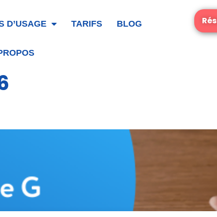
Rés
S D’USAGE
TARIFS
BLOG
 PROPOS
6