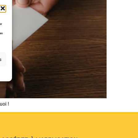
er
pas
s
uoi !