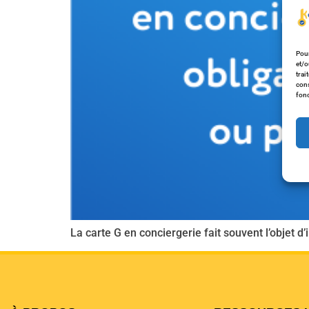
Pour
et/o
trai
cons
fonc
La carte G en conciergerie fait souvent l’objet d