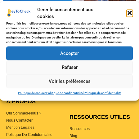
Gérer le consentement aux
cookies
Pour offrir les meilleures expériences, nous utilisons des technologies telles que les
cookies pour stocker et/ou accéder aux informations des appareils. Le fait de consentir à
ces technologies nous permettra de traiter des données telles que le comportement de
navigation ou les ID uniques sur ce site. Le fait de ne pas consentir ou de retirer son
La location courte durée en France, ça peut paraître facile
consentement peut avoir un effet négatif sur certaines caractéristiques et fonctions.
au premier abord : on poste une annonce sur AirBnb et on
Accepter
attend les réservations. Mais ça, c’est la partie émergée de
l’iceberg. Parce qu’avant cela, il y a toutes les
Refuser
réglementations légales, administratives, contractuelles et
autres à respecter (et qui ont le bon ton de […]
Voir les préférences
Politique de cookies
Politique de confidentialité
Politique de confidentialité
À PROPOS
Qui Sommes-Nous ?
RESSOURCES UTILES
Nous Contacter
Mention Légales
Ressources
Politique De Confidentialité
Blog