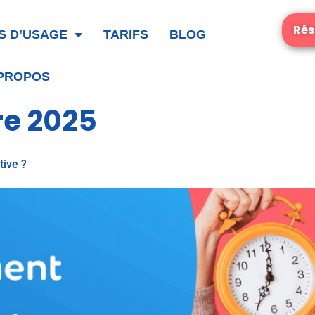
Rés
S D’USAGE
TARIFS
BLOG
 PROPOS
re 2025
ive ?