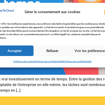
Gérer le consentement aux cookies
 offrir les meilleures expériences, nous utilisons des technologies telles que les cookies pour stock
u accéder aux informations des appareils. Le fait de consentir à ces technologies nous permettra de
ter des données telles que le comportement de navigation ou les ID uniques sur ce site. Le fait de ne 
entir ou de retirer son consentement peut avoir un effet négatif sur certaines caractéristiques et
tions.
Accepter
Refuser
Voir les préférence
Politique de cookies
Politique de confidentialité
Politique de confidentialité
rai investissement en terme de temps. Entre la gestion des rés
comptable de l’entreprise en elle-même, les tâches sont nombreu
temps en […]