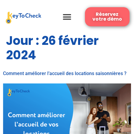
Réservez
votre démo
Jour :
26 février
2024
Comment améliorer l’accueil des locations saisonnières ?