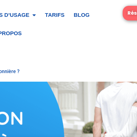
Rés
S D’USAGE
TARIFS
BLOG
 PROPOS
onnière ?